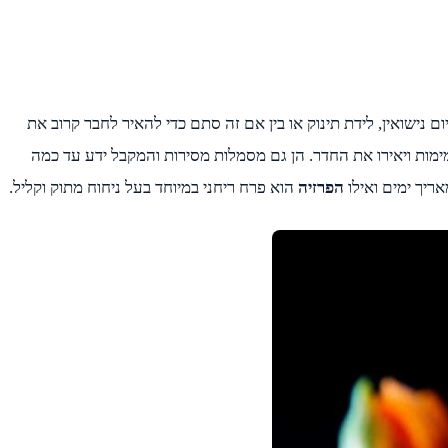
 נישואין, לידת תינוק או בין אם זה סתם כדי להאיר לחבר קרוב את
מות ויאירו את החדר. הן גם מסמלות מסירות והמקבל ידע עד כמה
יך ימים ואילו
הפרזיה
הוא פרח ריחני במיוחד בעל ניחוח מתוק וקליל.