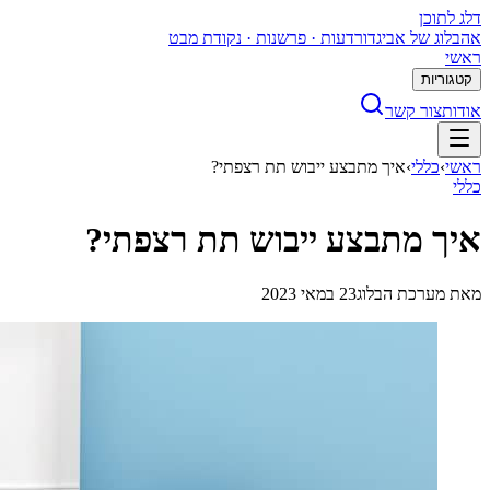
דלג לתוכן
א
הבלוג של אביגדור
דעות · פרשנות · נקודת מבט
ראשי
קטגוריות
אודות
צור קשר
ראשי
›
כללי
›
איך מתבצע ייבוש תת רצפתי?
כללי
איך מתבצע ייבוש תת רצפתי?
מאת
מערכת הבלוג
23 במאי 2023