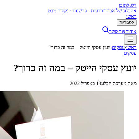
דלג לתוכן
א
הבלוג של אביגדור
דעות · פרשנות · נקודת מבט
ראשי
קטגוריות
אודות
צור קשר
ראשי
›
עסקים
›
יועץ עסקי הייטק – במה זה כרוך?
עסקים
יועץ עסקי הייטק – במה זה כרוך?
מאת
מערכת הבלוג
13 באפריל 2022