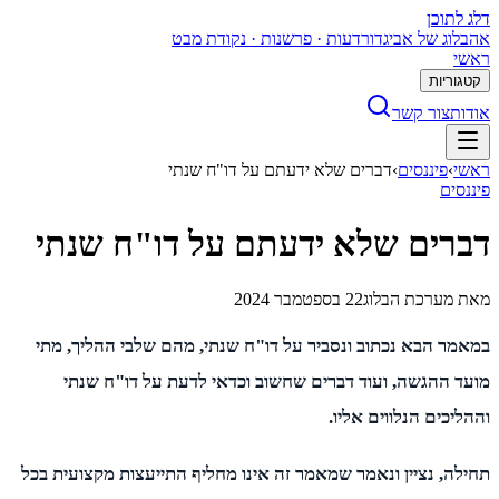
דלג לתוכן
א
הבלוג של אביגדור
דעות · פרשנות · נקודת מבט
ראשי
קטגוריות
אודות
צור קשר
ראשי
›
פיננסים
›
דברים שלא ידעתם על דו"ח שנתי
פיננסים
דברים שלא ידעתם על דו"ח שנתי
מאת
מערכת הבלוג
22 בספטמבר 2024
במאמר הבא נכתוב ונסביר על דו"ח שנתי, מהם שלבי ההליך, מתי
מועד ההגשה, ועוד דברים שחשוב וכדאי לדעת על דו"ח שנתי
וההליכים הנלווים אליו.
תחילה, נציין ונאמר שמאמר זה אינו מחליף התייעצות מקצועית בכל